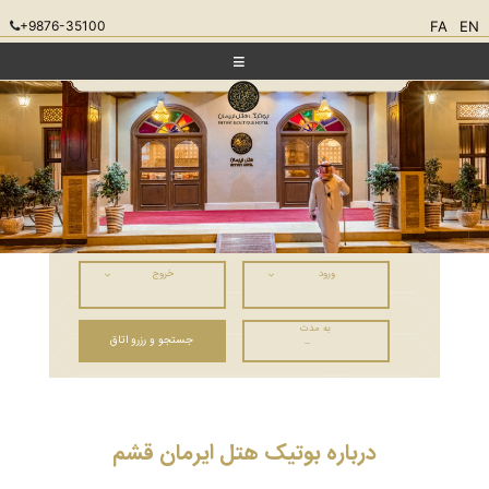
+9876-35100
FA
EN
ورود
خروج
به مدت
–
درباره بوتیک هتل ایرمان قشم